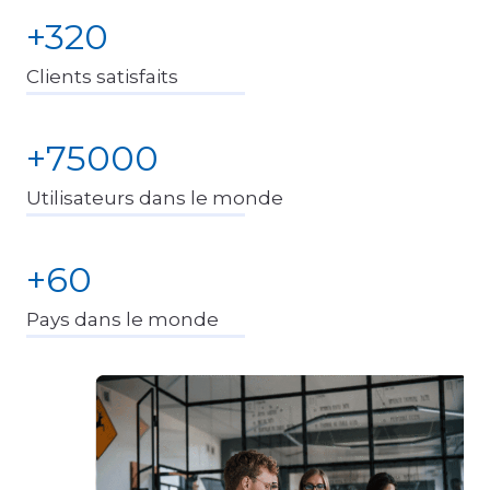
+
+320
3
Clients satisfaits
2
0
+
+75000
7
Utilisateurs dans le monde
5
0
0
+
+60
0
6
Pays dans le monde
0