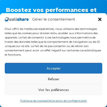
Boostez vos performances et
votre collaboration !
Gérer le consentement
Pour offrir les meilleures expériences, nous utilisons des technologies
Utilisez nos services disponibles aussi sur
telles que les cookies pour stocker et/ou accéder aux informations des
mobile et tablette !
appareils. Le fait de consentir à ces technologies nous permettra de
traiter des données telles que le comportement de navigation ou les ID
uniques sur ce site. Le fait de ne pas consentir ou de retirer son
30 jours d’essais
consentement peut avoir un effet négatif sur certaines caractéristiques
100% sur mesure
et fonctions.
Accepter
Demander une démo
Refuser
Voir les préférences
Politique de cookies
Déclaration de confidentialité