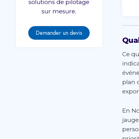
solutions de pilotage
sur mesure.
Demander un devis
Qual
Ce qui
indic
événe
plan 
expor
En No
jauges
person
prior