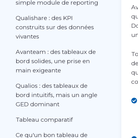
simple module de reporting
Av
qu
Qualishare : des KPI
Do
construits sur des données
un
vivantes
Avanteam : des tableaux de
To
bord solides, une prise en
de
main exigeante
qu
co
Qualios : des tableaux de
bord intuitifs, mais un angle
GED dominant
Tableau comparatif
Ce qu'un bon tableau de