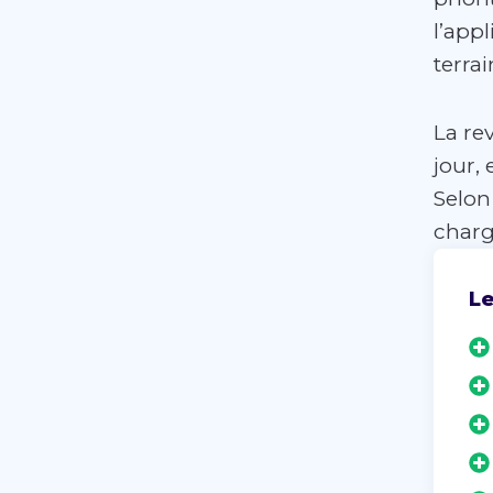
l’app
terrai
La re
jour,
Selon
charg
Le