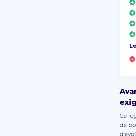
L
Avan
exi
Ce lo
de bo
d’évol