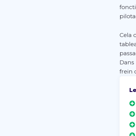
fonct
pilota
Cela d
table
passa
Dans 
frein 
Le