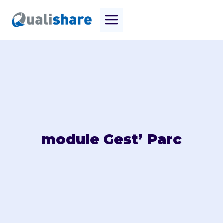
Aller
au
contenu
module Gest’ Parc