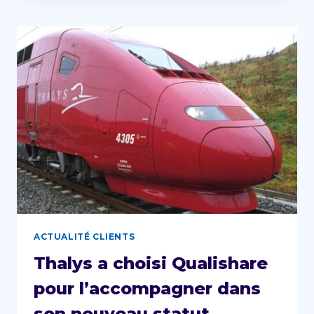
A
CHOISI
QUALISHARE
POUR
PILOTER
SON
SYSTÈME
DE
MANAGEMENT
QHSE
ACTUALITÉ CLIENTS
Thalys a choisi Qualishare
pour l’accompagner dans
son nouveau statut