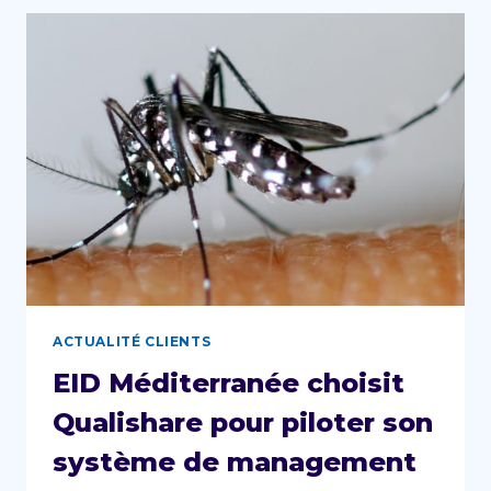
POUR
L’ACCOMPAGNER
DANS
SON
NOUVEAU
STATUT
D’ENTREPRISE
FERROVIAIRE
ACTUALITÉ CLIENTS
EID Méditerranée choisit
Qualishare pour piloter son
système de management