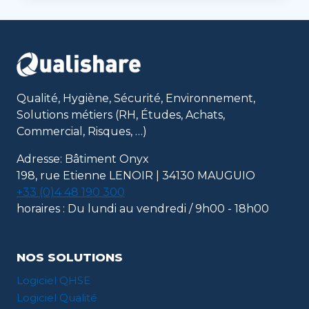
QUALISHARE
POUR
PILOTER
SON
SYSTÈME
DE
MANAGEMENT
Qualité, Hygiène, Sécurité, Environnement,
QSE
Solutions métiers (RH, Études, Achats,
Commercial, Risques, …)
Adresse: Bâtiment Onyx
198, rue Etienne LENOIR | 34130 MAUGUIO
+33 (0)4 48 190 300
horaires : Du lundi au vendredi / 9h00 - 18h00
NOS SOLUTIONS
Logiciel QHSE
Logiciel Qualité