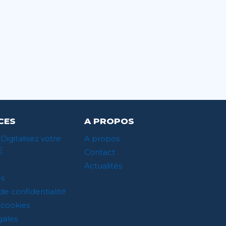
CES
A PROPOS
 Digitalisez votre
A propos
E
Contact
Actualités
s
de confidentialité
 cookies
gales