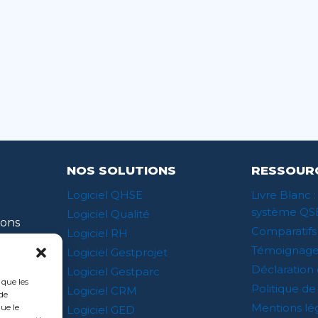
NOS SOLUTIONS
RESSOUR
Logiciel QHSE
Livre Blanc :
système QS
Logiciel Qualité
ions
Comparatifs
Logiciel RH
 …)
Témoignage
Logiciel Gestprojet
Déclaration 
Logiciel Gestparc
 que les
Politique de
Logiciel CRM
de
Mentions lé
ue le
Logiciel GED