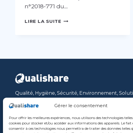
n°2018-771 du…
DÉCOUVREZ
LIRE LA SUITE
NOTRE
PORTAIL
QUALIOPI
DÉDIÉ
AUX
ORGANISMES
DE
FORMATION
Qualité, Hygiène, Sécurité, Environnement, Solut
métiers (RH, Études, Achats, Commercial, Risques,
Gérer le consentement
Adresse: Bâtiment Onyx
Pour offrir les meilleures expériences, nous utilisons des technologies telles
198, rue Etienne LENOIR | 34130 MAUGUIO
cookies pour stocker et/ou accéder aux informations des appareils. Le fait 
+33 (0)4 48 190 300
consentir à ces technologies nous permettra de traiter des données telles q