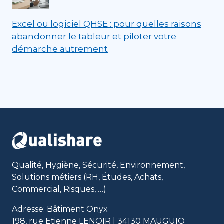
Excel ou logiciel QHSE : pour quelles raisons
abandonner le tableur et piloter votre
démarche autrement
Qualité, Hygiène, Sécurité, Environnement,
Solutions métiers (RH, Études, Achats,
Commercial, Risques, …)
Adresse: Bâtiment Onyx
198, rue Etienne LENOIR | 34130 MAUGUIO