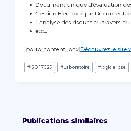
Document unique d’évaluation des
Gestion Electronique Documentai
L’analyse des risques au travers 
etc…
[porto_content_box]
Découvrez le site 
Étiquettes
#
iSO 17025
#
Laboratoire
#
logiciel qse
de
la
publication :
Publications similaires