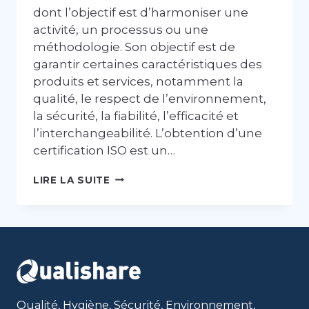
dont l’objectif est d’harmoniser une
activité, un processus ou une
méthodologie. Son objectif est de
garantir certaines caractéristiques des
produits et services, notamment la
qualité, le respect de l’environnement,
la sécurité, la fiabilité, l’efficacité et
l’interchangeabilité. L’obtention d’une
certification ISO est un…
QUALISHARE,
LIRE LA SUITE
LE
COMPAGNON
IDÉAL
POUR
MIGRER
VOS
SYSTÈMES
DE
MANAGEMENT
Qualité, Hygiène, Sécurité, Environnement,