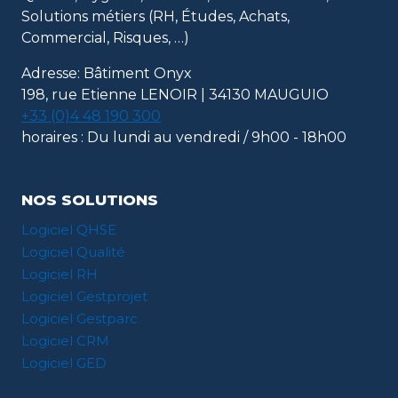
ISO
Solutions métiers (RH, Études, Achats,
9001
Commercial, Risques, …)
ET
14001
Adresse: Bâtiment Onyx
EN
198, rue Etienne LENOIR | 34130 MAUGUIO
VERSION
+33 (0)4 48 190 300
2015
horaires : Du lundi au vendredi / 9h00 - 18h00
NOS SOLUTIONS
Logiciel QHSE
Logiciel Qualité
Logiciel RH
Logiciel Gestprojet
Logiciel Gestparc
Logiciel CRM
Logiciel GED