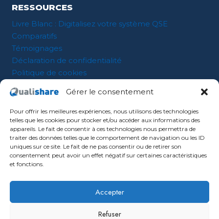
RESSOURCES
Livre Blanc : Digitalisez votre système QSE
Comparatifs
Témoignages
Déclaration de confidentialité
Politique de cookies
Mentions légales
Gérer le consentement
CGV
Pour offrir les meilleures expériences, nous utilisons des technologies
telles que les cookies pour stocker et/ou accéder aux informations des
A PROPOS
appareils. Le fait de consentir à ces technologies nous permettra de
traiter des données telles que le comportement de navigation ou les ID
A propos
uniques sur ce site. Le fait de ne pas consentir ou de retirer son
Contact
consentement peut avoir un effet négatif sur certaines caractéristiques
Actualités
et fonctions.
Accepter
Refuser
© Qualishare 2026 - site réalisé par l'agence