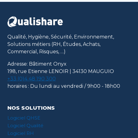
CLIENT
APRÈS
6
ANS
DE
COLLABORATION
Qualité, Hygiène, Sécurité, Environnement,
AVEC
Solutions métiers (RH, Études, Achats,
QUALISHARE
Commercial, Risques, …)
Adresse: Bâtiment Onyx
198, rue Etienne LENOIR | 34130 MAUGUIO
+33 (0)4 48 190 300
horaires : Du lundi au vendredi / 9h00 - 18h00
NOS SOLUTIONS
Logiciel QHSE
Logiciel Qualité
Logiciel RH